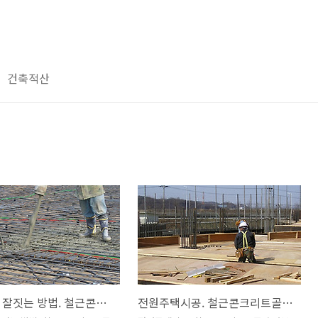
건축적산
전원주택 잘짓는 방법. 철근콘크리트골조 거푸집조성 후 콘크리트타설 공사과정
전원주택시공. 철근콘크리트골조 스라브거푸집 조성과정