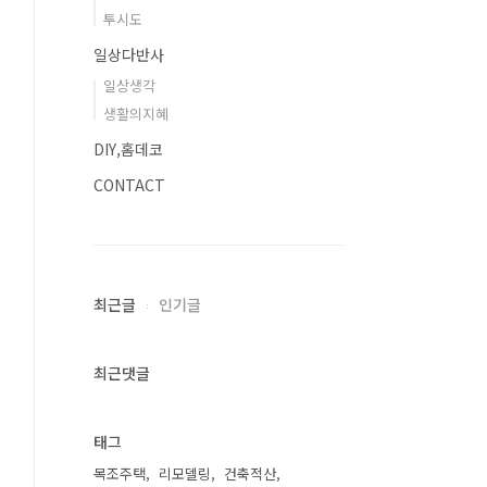
투시도
일상다반사
일상생각
생활의지혜
DIY,홈데코
CONTACT
최근글
인기글
최근댓글
태그
목조주택
리모델링
건축적산