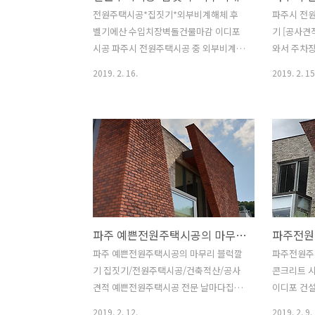
리가 없을듯 합니다. 이번 현장의 경우 1
근 사진 기
전원주택시공*집짓기*외부비계해체 후
파주시 전
번 형태의 철근콘크리트 골조에 목재 디
근 배근 사
벨기에산 수입치장벽돌건물마감 이디포
기 [공사견
딤판으로 마감한 계단입니다.심플한 디자
외부 거푸
시공 파주시 전원주택시공 중 외부비계해
와서 주차
인으로 챌판부위는 도장으로 마감하고 디
붙이는 형
체과정입니다. 외부 마감이 마무리 되면
일찍 사무
2019. 2. 16.
2019. 2. 15
딤판만 목재마감하였으며안..
타설압으로 
그동안 외부 발판으로 사용했던 비계를
쌓인 눈부터
해체합니다. 비계설치해체작업은 전문시
이 와야 풍
공자에게 맡겨서 시공하도록 하구요 비계
겨울은 예상
는 설치할때보다 해체할때가 위험도가 크
그동안 눈이
므로 더욱 주의를 요망합니다. 안전사고
느라 고생은
는 순간에 발생하는것이므로 현장책임자
급하니 긴장
관리감독하에 진행하도록 합니다. 비계가
이번엔 전
어느정도 해체되니 위풍당당한 건물 모습
스팅입니다
이 서서히 윤곽을 나타내네요...^^ 날씨가
문을 설치하
파주 예쁜전원주택시공의 마무리 블럭깔기
맑은 날 외부비계해체를 하고 나서 사진
니라 울타리
을 찍으니 그림같은 건물이 눈앞에~~짠
하지만 대
파주 예쁜전원주택시공의 마무리 블럭깔
파주전원주
~~!! 그 동안 공들인 보람을 느끼는 순간입
좋겠지요.
기 집짓기/전원주택시공/건축적산/공사
콘크리트 
니다...^^ 대지 옆 소나무뒤에서 한컷~!!
해서 외부인
견적 예쁜전원주택시공 전문 날마다집을
이디포 건
나무와 신축건물이 나름 잘 어울리네요.
니다. 대문
집을짓는사람들 이디포 건설입니다. 예쁜
보시는 분
2019. 2. 12.
2019. 2. 9.