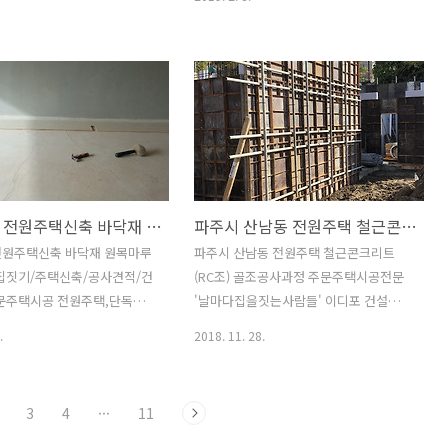
도배면이 잔재물로 인해 울퉁불퉁하..
일 집을 지니까 무지무지 바쁜
(120.99평) 건축면적 : 97.54m2 (29.50
요..ㅎ 전원주택짓기는 상업건
평) 연면적 : 136.50m2 (41.29평) 지역지
서 상대적으로 공사기간은 짧지
구 : 계획관리지역 구조 : 철근콘크리트조
정을 거쳐야 하는 복잡한 작업
(RC조) 건폐율 : 24.39% 용적률 :
부터 준공까지 바쁘게 진행되는
34.13% 건축규모 : 지상2층, 주차1대 하
이죠 작다고 우습게 보면 안
루사이에 기온이 뚝~ 떨어졌어요.. 아직
 세심한 베려가 필요한 건축
겨울이 맞긴 맞네요...;; 날씨 우습게 봤다
이번에 소개할 공정은 페인트
가 큰코 닥치겠어요... 에취~~ 요즘 미세
출콘크리트 작업입니다. 페인트
먼지 때문인지 재채기가 멈추질 않아
아름다운 전원주택신축 바닥재 원목마루시공과정 [집짓기/주택신축/공사견적/건축적산]
파주시 산남동 전원주택 철근콘크리트(RC조) 골조공사과정
출콘크리트작업이 마감이다 보
요...; 코털을 너무 뽑아서 코속으로 유입
이 가는 작업이죠 요즘 미세먼
되는 공기정화를 제대로 못해서 그러나...
전원주택신축 바닥재 원목마루
파주시 산남동 전원주택 철근콘크리트
말들이 많은데 페인트작업과 노
ㅎ 건강은 건강할때 지키라는데.. 요즘은
[집짓기/주택신축/공사견적/건
(RC조) 골조공사과정 주문주택시공전문
 마감시 분진이 많이 발생하여
오염된 환경탓에 건강지키..
주문주택시공 전원주택,단독주
'날마다집을짓는사람들' 이디포 건설입니
려움이 많은 공종중에 하나니
택,상가주택,공장주택,주말주
다. 전원주택, 단독주택, 농가주택등 철근
.
2018. 11. 28.
강과 민원에 ..
크리트주택 시공전문 '날마다집
콘크리트주택 시공전문회사입니다. 이번
' 이디포 건설입니다. 전원
포스팅은 파주시 산남동의 아름다운 전원
과정중 마감공사는 밋밋한 얼굴
주택 철근콘크리트(RC조) 골조공사 과정
3
4
···
11
하듯이 칙칙한 골조위에 아름답
입니다. 무(無)에서 유(有)를 창조하는 골
 과정입니다. 아름다운 전원
조공사는 맨땅에 집을 짓는 첫번째 단계