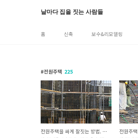
본문 바로가기
날마다 집을 짓는 사람들
홈
신축
보수&리모델링
전원주택
225
전원주택을 싸게 잘짓는 방법. 옹벽거푸집 야기리 인양 후 스라브거푸집 조성과 철근배근 후 콘크리트타설과정