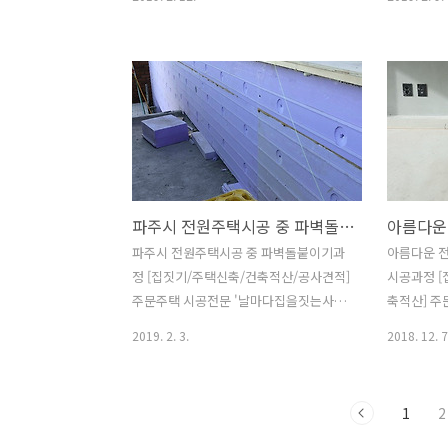
ㅎ 여러각도에 ..
통로와..
전원주택시공을 하면서 집을 잘 지어놓고
합니다. 매
외부 주변마감은 쌩뚱맞게 마무리 하는
사람이라구
경우가 다반사입니다. 전원주택건축비용
물에 비해
을 절감하면서도 건물과 잘 어울리게 마
만 모든 공
무리 하는 경우와 전원주택건축비용을 필
이죠 착공
요이상으로 지출하면서도 뭔가 어색한 마
고난도 작업
감을 하기도 하지요 이번에 소개할것은
되고 날마다
예쁜전원주택시공의 마무리 단계인 블럭
물입니다. 
깔기작업인데요 치장벽돌 판매회사에서
작업과 노
파주시 전원주택시공 중 파벽돌붙이기과정[집짓기/주택신축/건축적산/공사견적]
남아있는 벽돌을 아주 저렴하게(?) 제공해
작업과 노
주어 최소한의 인건비만으로 시공한 예입
니 손이 많
파주시 전원주택시공 중 파벽돌붙이기과
아름다운 
니다. 블럭깔기 순서는 흙고르기 -> 왕사
지때문에 
정 [집짓기/주택신축/건축적산/공사견적]
시공과정 
또는 중사 포설 -> 바닥다지기 -> 블럭깔
출콘크리트
주문주택 시공전문 '날마다집을짓는사람
축적산] 
기 -> 모래메지채우기 -> 바닥청소 블럭
작업의 어
들' 이디포 건설입니다. 전원주택에서 인
택,농가주
2019. 2. 3.
2018. 12. 7
깔 자리에 모래를 포설합니..
작업자의 건
기가 많은 치장벽돌에 이어 파벽돌의 시
택 철근콘
공과정을 공사사진으로 알아봅니다. 치장
을짓는사람들
벽돌로 사용된 제품은 벨기에산 수입 파
주택 시공
1
2
벽돌로 치장벽돌을 절단하여 만든 파벽돌
에 꽃단장
입니다. 파벽돌 시공순서는 단열재 취부 -
게 치장하는