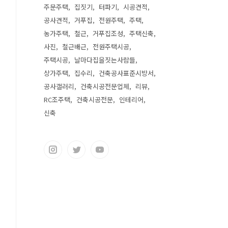
주문주택
집짓기
터파기
시공견적
공사견적
거푸집
전원주택
주택
농가주택
철근
거푸집조성
주택신축
사진
철근배근
전원주택시공
주택시공
날마다집을짓는사람들
상가주택
집수리
건축공사표준시방서
공사갤러리
건축시공전문업체
리뷰
RC조주택
건축시공전문
인테리어
신축