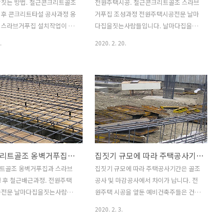
잘짓는 방법. 철근콘크리트골조
전원주택시공. 철근콘크리트골조 스라브
 후 콘크리트타설 공사과정 옹
거푸집 조성과정 전원주택시공전문 날마
 스라브거푸집 설치작업이 마
다집을짓는사람들입니다. 날마다집을짓
 콘크리트타설을 하여 작업을
는사람들은 전원주택, 단독주택, 상가주
.
2020. 2. 20.
다. 단층 구조의 경우 옹벽거
택, 주말주택, 땅콩주택, 패시브하우스,
붕거푸집을 설치한 후에 콘크리
타운하우스, 철근콘크리트주택, 조립식주
여 작업을 마무리 하게 되지
택, 목조주택, 도시형생활주택, 농가주택
상의 건물일 경우 이 과정을 반
등 소형주택에서 중대형주택까지 모든 종
하여 최종 지붕 콘크리트 타
류와 규모의 주택 시공이 가능한 회사입
콘크리트 골조작업을 마무리 하
니다. 이번 포스팅은 철근콘크리트 골조
 콘크리트 타설과정을 공사사
공사 중 옹벽거푸집 작업 후 진행되는 스
간단히 살펴 보겠습니다. 콘크
라브거푸집 작업과정입니다. 스라브 거푸
 건물의 중심 부분을 먼저 타
집 작업순서는 옹벽 형틀거푸집 선단, 즉
철근콘크리트골조 옹벽거푸집과 스라브거푸집 조성 후 철근배근과정.
집짓기 규모에 따라 주택공사기간은 골조공사 및 마감공사에서 차이가 납니다.
고 외부 옹벽과 보를 채우는
상단에 각재를 설치하고 옹벽거푸집과 옹
합니다. 콘크리트 타설시 압
벽거푸집 사이에 멍에를 걸친 후 걸친 멍
트골조 옹벽거푸집과 스라브
집짓기 규모에 따라 주택공사기간은 골조
 거푸집이 무리가 가지 않도
에에 동바리(서포트)를 받치고 멍에 위에
 후 철근배근과정. 전원주택
공사 및 마감공사에서 차이가 납니다. 전
주는것이 좋지요. 옹벽의 경
장선을 깔고 나서 그 위에 합판을 까는 순
공전문 날마다집을짓는사람들
원주택 시공을 앞둔 예비건축주들은 건축
채우지 말고 여러번 돌아가면
으로 진행합니다. 멍에에 사용되는 각재
독주택, 농가주택, 상가주택,
하는데 소요되는 비용과 소요기간에 대해
2020. 2. 3.
 걸쳐 채워주..
는 90*90 사이즈를..
 패시브하우스, 도시형생활주
서 궁금하실겁니다. 건축에 소요되는 비