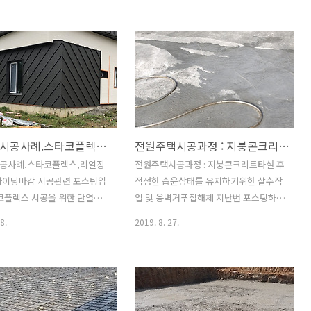
택 등 주문주택 시공 전문으로
용은 정확한 것은 건축적산을 거쳐서 정
트주택, 조립식주택, 목조주택
확한 공사비가 산출되는데요. 대부분의
택에서 중대형주택까지 규모에
예비 건축주들은 평당 건축비용을 물어옵
든 분야의 주택 시공이 가능
니다. 항상 얘기하는거지만 건물마다 생
다. 집짓는 과정은 여러 공종
김새가 다르고 환경이 다르기때문에 대략
 모든 공종이 다 중요하지만
적인 예상가일뿐입니다. 설계도면 기준으
도 가장 중요한것이 골조공사가
로 물량산출, 즉 적산과정을 거쳐 견적을
요.. 골조공사는 맨땅에 무
내보면 어느 경우에는 예상가보다 많이
전원주택시공사례.스타코플렉스,리얼징크,세라믹사이딩마감 시공관련 포스팅입니다.
전원주택시공과정 : 지붕콘크리트타설 후 적정한 습윤상태를 유지하기위한 살수작업 및 옹벽거푸집해체
유(有)를 만들어 내는 과정이죠.
나오기도 하고 어떤 경우에는 적게 나올
콘크리트조의 골조는 사람의 뼈
수도 있습니다. 그래서 평당 예상가격만
공사례.스타코플렉스,리얼징
전원주택시공과정 : 지붕콘크리트타설 후
근과 사람의 근육과 같은 콘크
가지고 계약을 하게 되면 다툼의 소지가
사이딩마감 시공관련 포스팅입
적정한 습윤상태를 유지하기위한 살수작
쳐져서 하나의 구조물이 완성됩
있고 대부부는 건축주가 불리한 경우가
코플렉스 시공을 위한 단열재
업 및 옹벽거푸집해체 지난번 포스팅하고
한 구조물을 완성하기 위해서
많습니다. 구체적인 내역이 없는 평당 계
니다. 단열재 취부후 드라이비
어느새 한달이상 지나고 오랜만에 블로깅
8.
2019. 8. 27.
만들기 ..
약 자체가 모순이 있지요..
와 메쉬를 이용하여 메쉬작업을
합니다.. 현장일과 견적내는일이 중복되
. 징크작업을 위한 합판하지작
다보니 블로그 포스팅할 시간이 여의치
리 되면 지붕면에 방수시트를
않았네요..; 하절기에 콘크리트타설을 마
후레싱작업을 먼저 진행하도록
치고 나면 콘크리트가 양생되기도 전에
지붕바닥에 방수시트를 깔아줄때
건조속도가 빨라 콘크리트에 습기가 부족