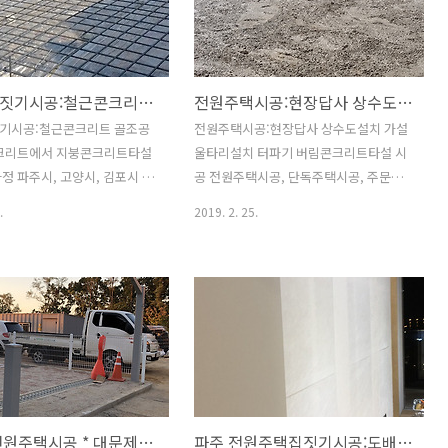
 옆면까지 충분히 감아 내려오
하게 됩니다. 서서히 양생이 되어야 하는
것이 좋습니다. 지붕 우수거
데 건조속도가 빨라 양생전에 콘크리트의
레싱 작업 사진입니다. 지붕
습기가 부족해지면 콘크리트에 균열이 생
물방지턱 후레싱 및 징크 작업
기고 품질이 저하되는 요인이 됩니다. 이
전원주택짓기시공:철근콘크리트 골조공사*기초콘크리트에서 지붕콘크리트타설까지 시공과정
전원주택시공:현장답사 상수도설치 가설울타리설치 터파기 버림콘크리트타설 시공
 지붕 바닥에 방수시트를 깔
를 방지하기위해 적정하게 살수를 하여
업을 마침 사진입니다. 이제
콘크리트의 습윤상태를 유지해주는것이
기시공:철근콘크리트 골조공
전원주택시공:현장답사 상수도설치 가설
 징크판을 깔아 마무리만 하면
바람직합니다. 물이 콘크리트에 충분히
크리트에서 지붕콘크리트타설
울타리설치 터파기 버림콘크리트타설 시
.^^ 벽면에 징크를 마무리 한
젖어 들어갈 수 있도록 뿌려주는것이 좋
정 파주시, 고양시, 김포시 전
공 전원주택시공, 단독주택시공, 주문주
. 창문주변 후레싱을 포함하여
겠지요..^^ 물을 뿌리기보다 바닥에 충분
, 단독주택시공, 주문주택시공
택시공, 주말주택시공 전문날마다집을짓
.
2019. 2. 25.
마무리 된 ..
히 흘려보내주면 좋겠지요...
집을짓는사람들 이디포 건설
는사람들입니다. 봄볕이 나른나른한 2월
(無)에서 유(有)을 창조하는 철
의 마지막 월요일입니다~^^춘곤증 조심
 골조공사 과정입니다.철근콘
하시고 힘차게 한주를 시작합시다~~^^
조공사중에는 설비 슬리브매립
파주시 주택시공과정입니다.파주시는 다
관 매립작업이 병행됩니다.공사
른 지자체와 달리 착공시 가설울타리를
께 철근콘크리트 작업과정을 살
설치해야 착공신고가 완료됩니다.현장 답
다. 철근콘크리트 골조공사 순
사 후 가설울타리 설치하고 터파기를 한
아래와 같습니다. 거푸집조성
후 버림콘크리트 타설까지의 과정을공사
 > 설비배관, 전기배관 > 콘크
사진과 함께 살펴보겠습니다. 좌측에서
파주시 전원주택시공 * 대문제작설치후기 [공사견적/건축적산]
파주 전원주택집짓기시공:도배와 원목마루시공후기
 거푸집해체 기초 하부 철근 배
바라본 현장 부지 전경 좌측에서 바라본