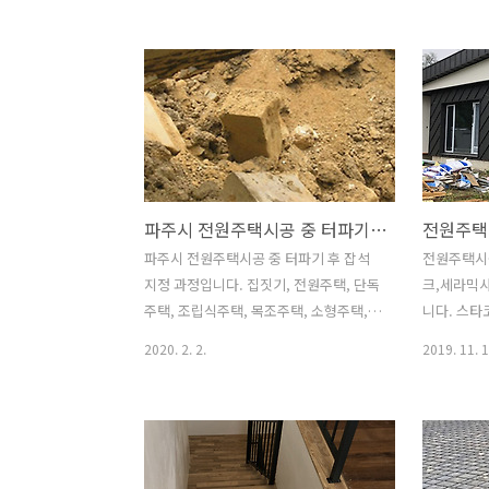
주택 등 소형주택에서 중대형주택까지 모
택, 주말주
든 종류와 규모의 주택 시공이 가능한 날
철근콘크리
마다집을짓는사람들입니다. 거푸집 조성
등 소형주
이 끝나고 철근배근작업이 끝나면 콘크리
관계없이 모
트 타설작업을 진행합니다. 콘크리트 타
한 회사입니
설시 시멘트와 자갈이 재료 분리되지 않
으로 나뉘고
도록 바이브레터를 이용하여 꼼꼼히 섞어
그 중에서
주도록 합니다 콘크리트 타설은 처음부터
아닌가 싶네
파주시 전원주택시공 중 터파기 후 잡석지정 과정입니다.
한쪽 부위에 집중적으로 타설하지 말고
(無)에서 
중앙부에 타설을 시작으로 전체적으로 하
특히 철근
파주시 전원주택시공 중 터파기 후 잡석
전원주택시
부에 조금씩 채워지는 형태로 타설을 하
와 같은 철
지정 과정입니다. 집짓기, 전원주택, 단독
크,세라믹
여 2~3회 되돌려 타설을 마무리 하는것이
리트가 합
주택, 조립식주택, 목조주택, 소형주택,
니다. 스타
안전합니다. 다만 개구부의 경우 한쪽방
니다. 이러
땅콩주택, 도시형생활주택, 상가주택, 패
취부사진입
2020. 2. 2.
2019. 11. 1
향에서 타설을 시작으로..
는 구조물을 
시브하우스 등 주문주택 시공전문 날마다
트용 본드
집을짓는사람들입니다. 집짓기의 첫번째
진행합니다
단계는 터파기와 잡석지정 과정입니다.
업이 마무
터파기를 하다보면 땅속에서 폐기물이 나
깔아주고 
오는 경우가 간혹 있습니다. 예전에 건축
합니다. 