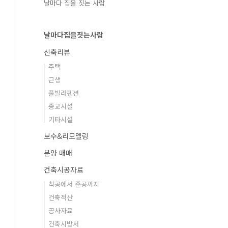
날마다 집을 짓는 사람
날마다집을짓는사람
신축리뷰
주택
근생
풀빌라펜션
종교시설
기타시설
보수&리모델링
분양 매매
건축시공자료
착공에서 준공까지
건축적산
공사자료
건축시방서