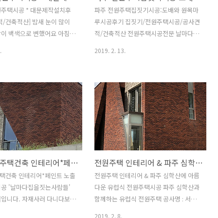
초 설비배관, 전기배관, 상부 철
현장 부지 전경주변에 공사장 폐기물이
원주택시공 * 대문제작설치후
파주 전원주택집짓기시공:도배와 원목마
진 외부 거푸집 조성 사진 기초
여기저기 난립해 있네요..;;공사전에 주변
적/건축적산] 밤새 눈이 많이
루시공후기 집짓기/전원주택시공/공사견
집의 경우 한쪽면만 유로폼을
정리부터 해야 할듯...ㅎ 8M 도로에 접해
장이 백색으로 변했어요 아침
적/건축적산 전원주택시공전문 날마다집
태라 콘크리트 타설시 콘크리트
있어서 공사하는데는 크게 문제가 없을
실에 출근해서 모처럼 주차장에
을짓는사람들 이디포 건설입니다. 공사가
.
2019. 2. 13.
인해 거..
듯 합니다..^^ 가설울타리..
 치웠습니다. 겨울에 눈이 많
마무리 도배와 바닥재 원목마루 관련 포
년이 든다는데.. 경기 북부는 올
스팅입니다. 도배공사 벽지는 실크벽지를
보다 눈이 가뭄인것 같아요..
사용하였으며 석고면이드 미장면이든 모
 오지 않아 현장에서 눈치우
두 초벌로 부직포를 사용하였습니다. 석
 안했는데. 아직 봄이 오긴 성
고면의 경우 부직포를 생략하기도 하는
을 늦추지 말아야 겠습니다.
시공자가 있는데 가능한 전체적으로 부직
원주택시공 중 대문제작관련 포
포를 사용하기를 권장합니다. 부직포를
. 전원주택시공을 하다보면 대
사용한곳과 안한곳의 차이는 결과에서 확
는 경우도 있고 대문뿐만 아
연히 차이가 납니다. 그리고 미장면이나
파주전원주택건축 인테리어*페인트 노출콘크리트 시공
전원주택 인테리어 & 파주 심학산에 아름다운 유럽식 전원주택시공
 설치도 안하는 경우가 있죠.
석고면이나 벽체에 작은 잔재물이 남아
지 간 경계표시정도는 해주는게
있지 않도록 손질하고 도배를 해야 마감
택건축 인테리어*페인트 노출
전원주택 인테리어 & 파주 심학산에 아름
 대문이나 울타리를 설치하므로
이 깨끗합니다. 석고면의 타카핀이 덜 박
시공 '날마다집을짓는사람들'
다운 유럽식 전원주택시공 파주 심학산과
들의 접근을 제어할 수 있습
힌경우나 미장면의 미세한 시멘트 잔재물
설입니다. 자재사러 다니다보면
함께하는 유럽식 전원주택 공사명 : 서패
 기둥 설치 대문은 좌측 보행자
이 남아 있는 상태에서 도배를 하게 되면
들마다 날마다 바쁜사람 왔다고
동 단독주택 대지면적 : 400.00m2
2019. 2. 8.