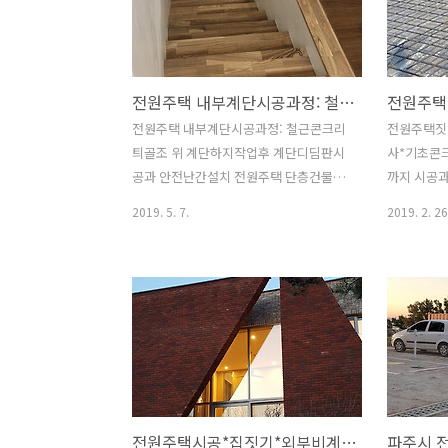
물이 있었던 곳이라 골재 폐기물이 나오
방수시트가
네요. 땅속은 파봐야 그 속을 알수 있으니
도록 해주는
심할 경우 별도의 추가공사비가 발생할
터주변의 후
수 있으니 예비 건축주들은 참고하셔야
천창 주변 
전원주택 내부계단시공과정: 철근콘크리틔골조 위 계단하지작업후 계단디딤판시공과 안전난간설치
합니다. 계약시 땅을 파보고 계약하는것
사진입니다.
이 아니다 보니 별도 정산이 필요한 대목
고 후레싱작
전원주택 내부계단시공과정: 철근콘크리
전원주택짓
이죠. 물론 소량의 폐기물일 경우야 크게
지붕바닥은
틔골조 위 계단하지작업후 계단디딤판시
사*기초콘
문제가 되지 않겠지만 심한경우 대량의
되겠네요..
공과 안전난간설치 전원주택 단층건물에
까지 시공과
폐기물이 나오거나 암석등이 있을 경우
사진입니다
는 해당이 없지만 2층이상의 주택에는 내
원주택시공
2019. 5. 7.
2019. 2. 26
별도의 폐기물처..
징크작업이 
부계단이 필수요건입니다.내부계단은 여
전문날마다
러 형태로 시공이 가능한데요.. 철근콘크
입니다. 무
리트골조건물의 경우1. 철근콘크리트골
큰콘크리트
조 계단2. 목재골조 계단3. 철골골조 계단
크리트 골
등 3가지 형태의 계단이 주를 이루고 골조
과 전기배
형태에 따라 장단점은 있습니다.개인적으
사진과 함
로는 단일구조의 골조를 선호하는 편이라
펴보겠습니
철근콘크리트 구조의 경우 1번 계단을 권
서는 대략 
장하지요.디자인적인 요소를 감안해서 설
> 철근배근
전원주택시공*집짓기*외부비계해체 후 벨기에산 수입치장벽돌건물마감 이디포 시공
계사와 협의하에 방향을 잡으면 크게 무
리트타설 >