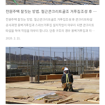
전원주택 잘짓는 방법. 철근콘크리트골조 거푸집조성 후 콘크리트타설 공사과정
전원주택 잘짓는 방법. 철근콘크리트골조 거푸집조성 후 콘크리트타설
공사과정 옹벽거푸집과 스라브거푸집 설치작업이 마무리 되면 콘크리트
타설을 하여 작업을 마무리 합니다. 단층 구조의 경우 옹벽거푸집과 지붕
거푸집을 설치한 후에 콘크리트타설을 하여 작업을 마무리 하게 되지요.
2020. 2. 21.
2층이상의 건물일 경우 이 과정을 반복해서 작업하여 최종 지붕 콘크리
트 타설로 철근콘크리트 골조작업을 마무리 하게 됩니다. 콘크리트 타설
과정을 공사사진과 함께 간단히 살펴 보겠습니다. 콘크리트 타설은 건물
의 중심 부분을 먼저 타설을 시작하고 외부 옹벽과 보를 채우는 순으로
진행합니다. 콘크리트 타설시 압력으로 인해 거푸집이 무리가 가지 않도
록 분산시켜주는것이 좋지요. 옹벽의 경우 한번에 채우지 말고 여러번 돌
아가면서 2~3회에 걸쳐 채워주..