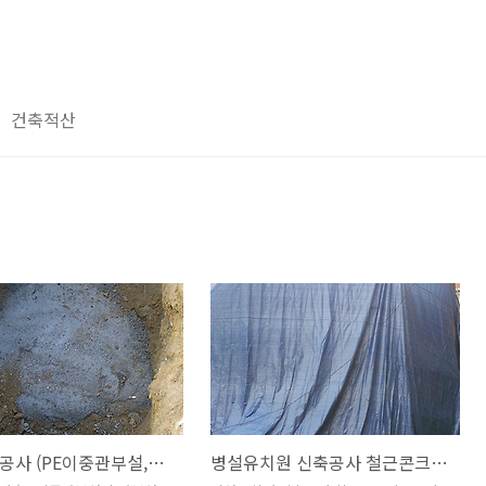
건축적산
우수관로공사 (PE이중관부설,흄관부설,맨홀조성) [집짓기/전원주택/농가주택/상가주택/주택신축/건축적산/공사견적]
병설유치원 신축공사 철근콘크리트공사 중 형틀거푸집조성작업 [집짓기/주택신축/전원주택/상가주택/건축적산/공사견적]