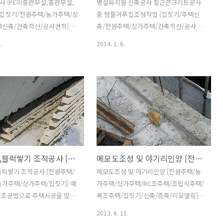
 (PE이중관부설,흄관부설,
병설유치원 신축공사 철근콘크리트공사
[집짓기/전원주택/농가주택/상
중 형틀거푸집조성작업 [집짓기/주택신
택신축/건축적산/공사견적] 집
축/전원주택/상가주택/건축적산/공사견
중요한것 중에 하나가 우수대책
적] 주택신축공사중 무에서 유를 창조하
.
2014. 1. 6.
히나 우리나라처럼 우기에 집
는 첫번째 작업이 골조작업입니다. 철근
내릴때 우수관로작업이 제대로
콘크리트 즉, RC조 구조에서는 골조를 만
다면 비로 인해 발생하는 피
들기 위한 첫번째 작업으로 형틀거푸집
듯 뻔하지요. 그래서 요즘은
조성작업을 하게 되는데 요즘처럼 동절기
한단계 업그레이드 되어 반영되
공사에는 가장 힘든 부분이 바로 철근콘
정입니다. 건물 내부가 되었든
크리트 조성과정이죠. 날씨가 추워서 작
었든 물과 관련된 배수관사용시
업자들의 안전은 물론 작업성과율이
분히 고려하여 시공해야 합니
70%를 밑돌게 됩니다. 준공일을 늦출수
경우는 설계도서 작성시 검토부
있다면 동절기 공사를 잠시 멈췄다가 기
벽돌쌓기,블럭쌓기 조적공사 [전원주택/단독주택/농가주택/상가주택/집짓기]
메모도조성 및 야기리인양 [전원주택/농가주택/상가주택/RC조주택/조립식주택/목조주택/집짓기/신축/증축/리모델링]
의 치수가 예상보다 작은 경
온이 적정선에 오를때 재개하는것이 원칙
다. 이때 시공자는 상황에 맞
이나 공정을 늦출 수 없는 상황일 경우 부
럭쌓기 조적공사 [전원주택/
메모도조성 및 야기리인양 [전원주택/농
상향조절할 필요가 있는데 곧
득이 보양을 하고 작업을 진행할 수 밖에
농가주택/상가주택/집짓기] 예
가주택/상가주택/RC조주택/조립식주택/
 설계도서대로 시공하는 경우가
없게 됩니다. 이번 현장의 경우도 신축건
적조공법으로 주택시공을 많이
목조주택/집짓기/신축/증축/리모델링] 1
나름대로 도면에 맞춰 시공하
물 주변을 1차 천막으로 보양하고 작업을
요즘은 거의 콘크리트구조가 대
개층 슬래브이하 옹벽 콘크리트타설후 이
2013. 6. 11.
문제냐고 반문..
강행군합니다. 다행히 낮..
 그러다 보니 조적공들의 일
어서 위층의 옹벽이 형성되게 됩니다. 덧