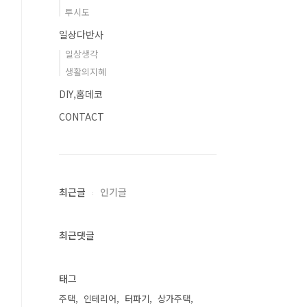
투시도
일상다반사
일상생각
생활의지혜
DIY,홈데코
CONTACT
최근글
인기글
최근댓글
태그
주택
인테리어
터파기
상가주택