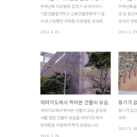
압이 쎄지는 않지만 아쉬운데로 도로청소
서포트가 
주택신축 리모델링 집짓기 공사이야기 :
주택신축골
하는데는 굿!! 그 동안 가설용수가 없어 건
꼼꼼히 고
기존건물철거하고 신축건물증축하기 앞
공 및 철근
조하던 현장이 지하수개발로 깔끔하게 해
트 타설후 
서 포스팅했던 지하층 리모델링 공사와
공사의 전
소 되었습니다...^^ 역시 사람이 있는곳
진행하였습
연관된 공사입니다 건물 뒷편의 리모델링
집조성 : 기
2013. 4. 23.
2013. 3. 19
에..
가주택,상가
과 함께 전면의 반지하부분도 함께 철거
업 철근 : 
하고 리모델링을 하였지요. 앞쪽에 높은
근, 스라브
계단과 구건물 두채를 마저 철거하고 계
관, 스라브배
단없이 1층(기존 지하1층)으로 바로 들어
벽 슬리브,
갈 수 있게 리모델링하고 좌측건물을 철
리 된 후
거한 자리에는 새 건물을 신축, 오른쪽 구
골조작업이 
건물 철거와 앞쪽 토사를 모두 걷어내고
에 쫒기다 
넓은 주차장을 확보하는 공사입니다. 철
나는데로 
거전의 지상1층(이후 2층)으로 연결된 높
경우가 있
여러각도에서 찍어본 건물의 모습
은 계단의 전경입니다. 나이드신 노약자
마무리 할 
나 어린이들이 오르내리기에는 보기만 해
는것이 좋습
여러각도에서 찍어본 건물의 모습 준공검
용기가 없으
도 부담스럽죠..; 1층 주차장으로 넓게 사
수가 대형사
사를 앞둔 건물의 모습을 여러각도에서
괴테 -
용할 수 있을법한 외부가 토사로 언덕형
반적으로 차
휴대폰을 이용하여 찍어 보았습니다. 날
2010. 5. 28
태를 이루고 있습니다. 정면 좌측에 있는
여유를 꼭 갖
씨가 화창하여 나름 색다른 분위기를 연
2010. 5. 28.