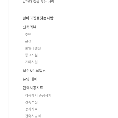
날마다 집을 짓는 사람
날마다집을짓는사람
신축리뷰
주택
근생
풀빌라펜션
종교시설
기타시설
보수&리모델링
분양 매매
건축시공자료
착공에서 준공까지
건축적산
공사자료
건축시방서