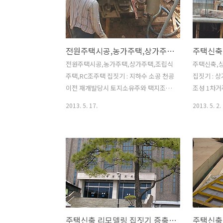
진. 3일 비를 맞아서 철근에 약간의 녹이
발판을 대
슬었네요.. 가벼운 철근의 녹은 콘크리트
주의할점은
와의 부착력이 좋다는거 아시나요? 아마
된다는것입
도 건설기술자 교육을 받으신 분들이라면
내려오는 
전원주택시공,농가주택,상가주택,조립식주택,RC조주택 집짓기 : 지하수천공
제 얘기에 공감하시겠죠..^^ 굳이 녹이 나
에 올라가
게 할 필요는 없지만 그렇다고 철근이 녹
위험한 발
전원주택시공,농가주택,상가주택,조립식
주택신축,
스는것에 너무 민감할 필요가 없다는 얘
작업을 하
주택,RC조주택 집짓기 : 지하수 소공 천공
집짓기 : 
기죠..^^ 3층으로 올라가는 계단실 사끼
꼭 명심하
이전 재개발당시 토지소유주와 택지조성
조성 1차
리(경사) 조성사진. 장마전에 골조작업을
절대 하지 
사업자간의 원활한 협의가 되질 않아 기
바로 콘크
2013. 5. 17.
2013. 5. 2.
마치려..
택,상가주택
반시설이 누락되어 상수도를 인입하려 하
벽부위는 
니 수도사업소에서 공사비를 무려 수천만
강을 하였습
원을 요구하네요.. 수천만원을 들여 수도
근을 수직으
를 인입하자니 배보다 배꼽이 크다고나
합니다. 합
할까.. 결국 지하수개발을 선택하였습니
가하므로 
다. 굳이 대공을 뚫지 않고 소공을 천공하
이용하는데 
여도 건물사용에는 크게 문제가 되지 않
존하는것은
겠죠.. 조금 시간은 걸렸지만 30미터 깊이
에 보강이 
에서 수맥이 잡혔습니다...^^ 지하수 천공
용하는것이
주택신축 리모델링 집짓기 증축공사 두번째이야기 : 지하건물을 1층건물로 리모델링공사
작업 완료 후 기계철수 ~!! 만족할만큼 수
트로 그 역