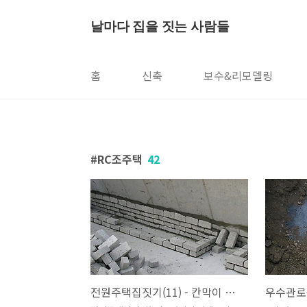
본문 바로가기
날마다 집을 짓는 사람들
홈
신축
보수&리모델링
RC조주택
42
전원주택집짓기(11) - 칸막이 시멘트벽돌쌓기 조적공사