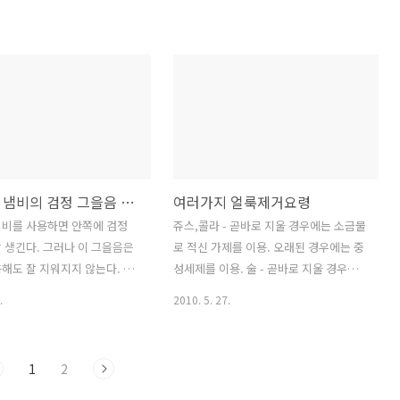
알루미늄 냄비의 검정 그을음 제거
여러가지 얼룩제거요령
냄비를 사용하면 안쪽에 검정
쥬스,콜라 - 곧바로 지울 경우에는 소금물
 생긴다. 그러나 이 그을음은
로 적신 가제를 이용. 오래된 경우에는 중
해도 잘 지워지지 않는다. 이
성세제를 이용. 술 - 곧바로 지울 경우에
과껍질이나 사과속을 이용하면
는 물수건을 이용하거나 담배연기를 내뿜
.
2010. 5. 27.
 냄비에 사과껍질과 물을 넣
어 제거 홍차,커피 - 탄산수를 이용. 밑에
이면, 사과껍질에 포함된 산의
손수건을 깔고 당분이 없는 탄산수를 묻
을음이 제거 된다. 사과껍질
힌 천으로 두드려 닦아 낸다음 물수건으
1
2
 레몬껍질을 이용해도 좋다.
로 마무리 김치국물 - 얼룩 안팎에 양파즙
을 발라 놓고 하루 지난 후에 물로 씻어 낸