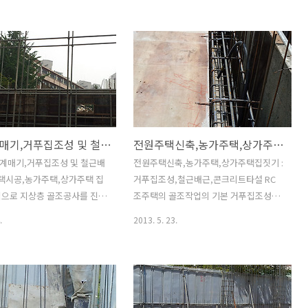
줄게 되고 조적기술을 배우려
붙여 설명하자면 한개층 바닥(슬래브)콘
이 거의 없는 실정이죠.. 시대
크리트타설후 그 위에 옹벽이 형성되는
서 건축공법이 바뀌어 나가고
형태입니다. 슬래브위에 옹벽이 형성되는
 인력이 감축되는것은 자연스러
구조이므로 슬래브와 옹벽이 만나는 지점
.. 요즘 힘좋고 일잘하는 벽돌 곰
이 콘크리트가 단절되는 형태가 되는것이
가 힘든것도 그런 연유겠
지요. 이런 구조이다보니 외부 발코니나
습식칸막이 벽도 요즘은 건식으로
지붕의 경우 바닥과 파라펫(난간 옹벽)이
 가고 있는 추세입니다. 다만
만나는 지점이 방수에 취약할 수가 있습
외부비계매기,거푸집조성 및 철근배근 : 전원주택시공,농가주택,상가주택 집짓기
전원주택신축,농가주택,상가주택집짓기 : 거푸집조성,철근배근,콘크리트타설
하는 화장실이나 주방등은 아직
니다. 액체방수나 우레탄방수를 시공함에
을 활용하고 있지요. 하지만
있어 이음매 부분을 보강하고 작업을 하
계매기,거푸집조성 및 철근배
전원주택신축,농가주택,상가주택집짓기 :
 발달되면서 습식칸막이 보다
지만 시간이 지나면서 이음매 부분에 크
주택시공,농가주택,상가주택 집
거푸집조성,철근배근,콘크리트타설 RC
를 선호하는 추세로 바뀌어 가
랙이 발생할 소지가 있는것이죠.. 방수시
적으로 지상층 골조공사를 진행
조주택의 골조작업의 기본 거푸집조성과
실입니다. 습식공법보다는 건
보강작업으로 코너 이음매 부분을 면접기
서는 외부강관비계매기는 필수
철근배근 그리고 콘크리트타설 사진입니
.
2013. 5. 23.
사기간..
하여 하자요인을 철..
. 외부일을 사람이 날아다니면
다. 하절기 골조공사의 어려움이라면 시
없는일이니까요. 2층 거푸집조
도때도 없이 내리는 비가 문제겠지만 무
는 외부비계없이는 작업이 불
더운 더위와의 싸움도 만만치 않답니다.
보시면 됩니다. 물론 저층의
무더위에 일하는 사람들도 힘겹지만 콘크
등 강관비계를 대체할만한것으로
리트 양생에도 절대 도움이 되질 않지요..