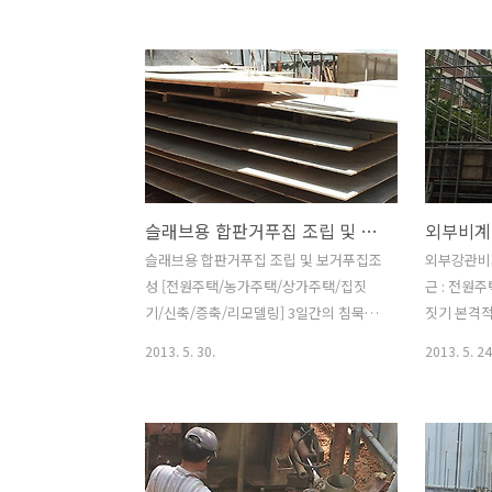
만히 진행하기 위해서는 보온대책을 세워
감이 많이 
야 하므로 별도 예산을 편성해야 합니다.
는 젊은분들
협의가 길어지지 않도록 조속한 조치가
가 바뀌면
필요한 대목이죠...^^ 기존 보일러가동을
그에 따른
위해 보일러실을 조성하였습니다. 형틀
운 현상(?)
거푸집은 뭐니 뭐니 해도 튼튼하게 조성
방공들 보기
해야 합니다. 콘크리트 압을 충분히 버틸
죠...; 
수 있도록 말이죠.. 부속이 누락되지 않도
거의 바뀌어
슬래브용 합판거푸집 조립 및 보거푸집조성 [전원주택/농가주택/상가주택/집짓기/신축/증축/리모델링]
록 꼼꼼히 작업을 해야겠죠. 기본적으로
물을 사용
유로폼이 견고히 조성돼야 하고 보강작업
도 습식공법
슬래브용 합판거푸집 조립 및 보거푸집조
외부강관비
은 철저히.. 전원주택,상가주택,농가주
방수공법이
성 [전원주택/농가주택/상가주택/집짓
근 : 전원
택,RC조주택,목조주택,조립식주택 집짓
건식칸막이
기/신축/증축/리모델링] 3일간의 침묵을
짓기 본격
기 주택신축시공 오랜 경험과 노하우를
고 있는 현
깨고 화창한 햇살아래 거푸집조성작업이
하기 위해
2013. 5. 30.
2013. 5. 24
토대로 착공에서..
식공법이 공
재개되었습니다. 어제와는 상반되게 역시
조건입니다
한여름 폭염에 뒤떨어지지 않는 무더위가
서 할수는 
기승을 부리네요 크레인작업전에 슬리브
성작업부터
용 합판거푸집을 미리 짜맞춰 놓았습니
가능하다고 
다. 작은 보와 테두리 보를 미리 조성한 사
경우 PT