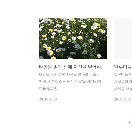
철거전의 부속건..
출해보니 재미있네요...^^
타인을 믿기 전에 자신을 믿어라.
타인을 믿기 전에 자신을 믿어라. - 쥴리
알루미늄 
언 롤시(프랑스 권투선수·WBA 세계라이
그을음이 잘
트급 챔피언) -
세제를 사용
럴때는 사
2010. 5. 28.
2010. 5. 27
효과적이다.
어 잠시 끓
작용으로 그
외에 귤이나