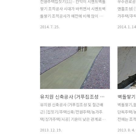
전원주택집짓기(11) - 칸막이 시멘트벽돌
우수관로공사
쌓기 조적공사 시대가 바뀌면서 시멘트벽
맨홀조성) 
돌쌓기 조적공사가 예전에 비해 많이 감
가주택/주
소해서 조적공들에게 타격이 크지요 상대
짓기에서 
2014. 7. 25.
2014. 1. 14
적으로 내부 칸막이가 건식공법인 경량칸
입니다. 특
막이로 바뀌면서 경량철골이나 목공사의
중호우가 
공사가 늘었다는... 하지만 아직까지도 물
되어있지 않
과 연관있는 부위는 시멘트벽돌쌓기를 많
해는 눈을보
이 하는편입니다. 예를 들어 지붕층 방수
설계에도 
보호벽이나 화장실,욕실,발코니등의 칸막
고 있는 실
이벽...등 시멘트벽돌쌓기는 한장쌓는
외부가 되
0.5B쌓기와 두장쌓는 1.0B가 주를 이루
물량을 충
며 예전 조적조 건물의 경우는 1.5B 이상
다. 어떤 
유치원 신축공사 (거푸집조성 및 철근배근) [집짓기/주택신축/전원주택/농가주택/상가주택/시공]
쌓기도 하였지요 아래 사진과 더불어 부
족인지 배관
연 설명을 해볼께요 옥상 외부벽 시트방
우가 있습니
유치원 신축공사 (거푸집조성 및 철근배
벽돌쌓기,블
수보호를 위한 보호벽 0.5B를 쌓고 콘크
춰 크기를 
근) [집짓기/주택신축/전원주택/농가주
단독주택/
리트 난간상단과 맞부닥치도록 수직으로
이 곧대로
택/상가주택/시공] 기온이 낮은 관계로 콘
전에는 조
0.5B쌓기를 하여 마감. 계단 난간벽은 시
있습니다. 
크리트양생에 도움을 주고자 보온덮개를
하였는데 
2013. 12. 19.
2013. 8. 4.
멘트벽..
는데 뭐가 
덮어 보양하였습니다. 동절기 공사를 원
다수입니다.