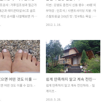
되었든 모든 지지대는 유격없이
자체가 월급쟁이들에게는 요긴한날이지
조공사 : 거푸집조성과 철근가
지번 : 강원도 춘천시 신동 평수 : 49평 외
정해주어야 안전합니다. 콘크리
만 건설노무자들에게는 달갑지 않은 날이
배근과 레미콘타설 RC조 골조
부마감 : 인조석 / 시멘트사이딩 지붕 : 아
쉼없이 2차 옹벽거푸집조성을
기도 하답니다...; 남들쉬는 노동절날 거
반적인 순서를 나열해보면 거푸
스팔트슁글 (30년) 방 : 방4개소 욕실 : 욕
니다. 주택신축,전원주택,농
푸집조성이 어느정도 완료되었으니 전체
둥, 옹벽, 보, 스라브 순으로 작
실2개소 거실 : 강화마루 발코니 : 데크2개
.
2012. 1. 16.
주택,RC조..
적으로 거푸집 점검을 실..
가공, 기둥배근, 옹벽배근, 보배
소 난방방식 : 심야전기보일러 건축년도 :
배근 전기 : 기둥배관, 옹벽배
2007년 04월 건축비 : 평당 320만원
관 (하부근 배근 후) 설비 : 옹
 스라브 슬리브 위 작업이 마무
 콘크리트타설작업을 진행하면
한공정 일단락 됩니다. 공정
보면 스라브에 철근 배근이 끝
콘크리트 타설을 급히 진행하는
는데 전기나 설비작업을 깔끔히
용기가 없으면 어떤 것도 이룰 수 없다.
쉽게 만족하지 말고 계속 전진하라.
수 있도록 시간을 한템포 늦추
니다. 골조공사시 순간의 실
면 어떤 것도 이룰 수 없다. -
쉽게 만족하지 말고 계속 전진하라. - 빌
고로 이어질 수 있으므로 전
게이츠 -
분히 점검할 수 있는 시간적
.
2010. 5. 28.
도록 해야 합니다. ..