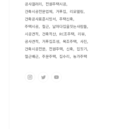
공사갤러리
전원주택시공
건축시공전문업체
거푸집
리모델링
건축공사표준시방서
주택신축
주택시공
철근
날마다집을짓는사람들
시공견적
건축적산
RC조주택
리뷰
공사견적
거푸집조성
목조주택
사진
건축시공전문
전원주택
신축
집짓기
철근배근
주문주택
집수리
농가주택